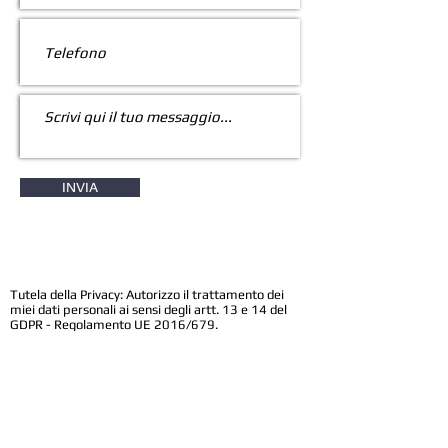
INVIA
Tutela della Privacy: Autorizzo il trattamento dei
miei dati personali ai sensi degli artt. 13 e 14 del
GDPR - Regolamento UE 2016/679.
I dati da lei inviati NON saranno ceduti a terzi. Il form
contatti ha il solo scopo di consentire ai visitatori del
sito di contattare, qualora lo desiderino, il gestore
del sito stesso. I dati da lei inviati verranno utilizzati
al solo scopo di poterla eventualmente ricontattare
tramite i riferimenti da lei lasciati tramite il form
contatti per rispondere alle eventuali sue richieste
contenute nel messaggio da lei inviato.